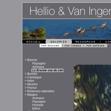
>
Brenne
Paysages
Animaux
La Brenne vue du ciel
>
Bornéo
>
Camargue
>
Indre
>
Mezenc
>
France
>
Réserves naturelles
>
Bijagos
Animaux
Paysages
Portraits
Ethno