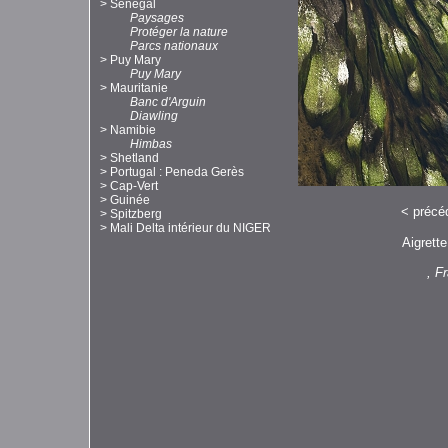
>
Sénégal
Paysages
Protéger la nature
Parcs nationaux
>
Puy Mary
Puy Mary
>
Mauritanie
Banc d'Arguin
Diawling
>
Namibie
Himbas
>
Shetland
>
Portugal : Peneda Gerès
>
Cap-Vert
>
Guinée
<
précé
>
Spitzberg
>
Mali Delta intérieur du NIGER
Aigrett
, F