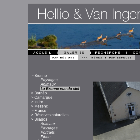
>
Brenne
Paysages
Animaux
La Brenne vue du ciel
>
Bornéo
>
Camargue
>
Indre
>
Mezenc
>
France
>
Réserves naturelles
>
Bijagos
Animaux
Paysages
Portraits
Ethno