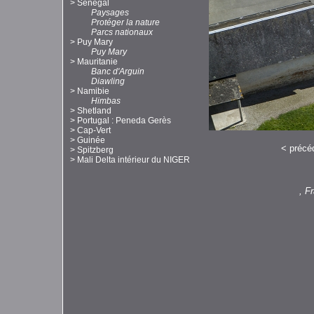
>
Sénégal
Paysages
Protéger la nature
Parcs nationaux
>
Puy Mary
Puy Mary
>
Mauritanie
Banc d'Arguin
Diawling
>
Namibie
Himbas
>
Shetland
>
Portugal : Peneda Gerès
>
Cap-Vert
>
Guinée
<
précé
>
Spitzberg
>
Mali Delta intérieur du NIGER
, F