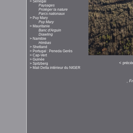
>
Sénégal
Paysages
Protéger la nature
Parcs nationaux
>
Puy Mary
Puy Mary
>
Mauritanie
Banc d'Arguin
Diawling
>
Namibie
Himbas
>
Shetland
>
Portugal : Peneda Gerès
>
Cap-Vert
>
Guinée
<
précé
>
Spitzberg
>
Mali Delta intérieur du NIGER
, F