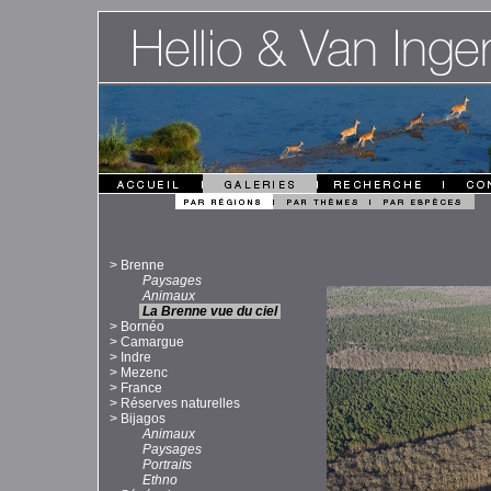
>
Brenne
Paysages
Animaux
La Brenne vue du ciel
>
Bornéo
>
Camargue
>
Indre
>
Mezenc
>
France
>
Réserves naturelles
>
Bijagos
Animaux
Paysages
Portraits
Ethno