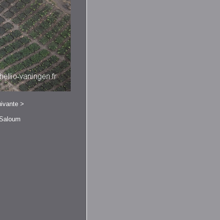
ivante
>
u Saloum