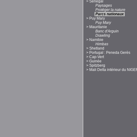
>
Sénégal
Paysages
Protéger la nature
Parcs nationaux
>
Puy Mary
Puy Mary
>
Mauritanie
Banc d'Arguin
Diawling
>
Namibie
Himbas
>
Shetland
>
Portugal : Peneda Gerès
>
Cap-Vert
>
Guinée
>
Spitzberg
>
Mali Delta intérieur du NIGE