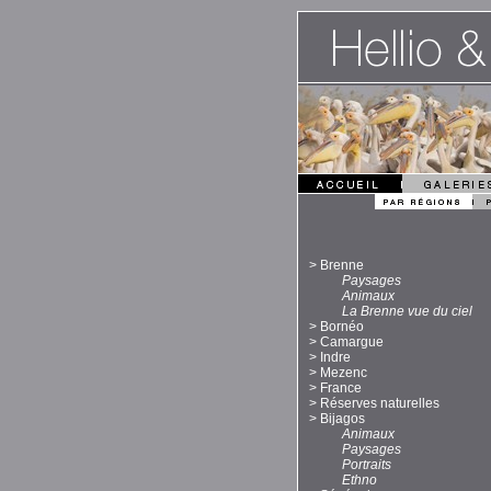
>
Brenne
Paysages
Animaux
La Brenne vue du ciel
>
Bornéo
>
Camargue
>
Indre
>
Mezenc
>
France
>
Réserves naturelles
>
Bijagos
Animaux
Paysages
Portraits
Ethno