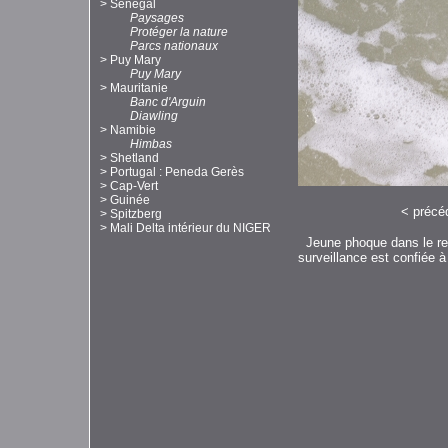
>
Sénégal
Paysages
Protéger la nature
Parcs nationaux
>
Puy Mary
Puy Mary
>
Mauritanie
Banc d'Arguin
Diawling
>
Namibie
Himbas
>
Shetland
>
Portugal : Peneda Gerès
>
Cap-Vert
>
Guinée
<
précé
>
Spitzberg
>
Mali Delta intérieur du NIGER
Jeune phoque dans le res
surveillance est confiée à 