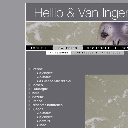
>
Brenne
Paysages
Animaux
La Brenne vue du ciel
>
Bornéo
>
Camargue
>
Indre
>
Mezenc
>
France
>
Réserves naturelles
>
Bijagos
Animaux
Paysages
Portraits
Ethno