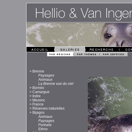
>
Brenne
Paysages
Animaux
La Brenne vue du ciel
>
Bornéo
>
Camargue
>
Indre
>
Mezenc
>
France
>
Réserves naturelles
>
Bijagos
Animaux
Paysages
Portraits
Ethno