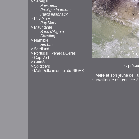
>
Sénégal
Paysages
Protéger la nature
Parcs nationaux
>
Puy Mary
Puy Mary
>
Mauritanie
Banc d'Arguin
Diawling
>
Namibie
Himbas
>
Shetland
>
Portugal : Peneda Gerès
>
Cap-Vert
>
Guinée
<
précé
>
Spitzberg
>
Mali Delta intérieur du NIGER
Mère et son jeune de l'a
surveillance est confiée à 