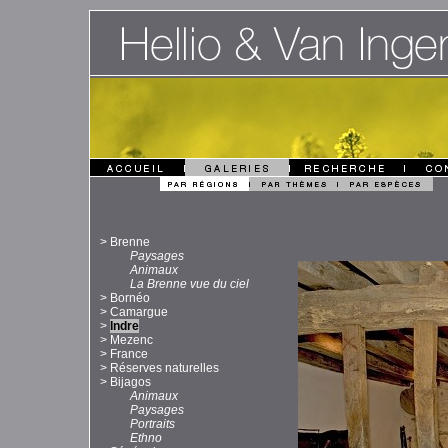
>
Brenne
Paysages
Animaux
La Brenne vue du ciel
>
Bornéo
>
Camargue
>
Indre
>
Mezenc
>
France
>
Réserves naturelles
>
Bijagos
Animaux
Paysages
Portraits
Ethno