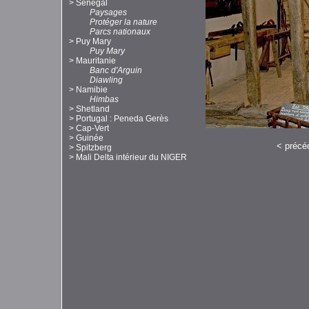
>
Sénégal
Paysages
Protéger la nature
Parcs nationaux
>
Puy Mary
Puy Mary
>
Mauritanie
Banc d'Arguin
Diawling
>
Namibie
Himbas
>
Shetland
>
Portugal : Peneda Gerès
>
Cap-Vert
>
Guinée
<
précé
>
Spitzberg
>
Mali Delta intérieur du NIGER