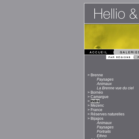
>
Brenne
Paysages
Animaux
La Brenne vue du ciel
>
Bornéo
>
Camargue
>
Indre
>
Mezenc
>
France
>
Réserves naturelles
>
Bijagos
Animaux
Paysages
Portraits
Ethno