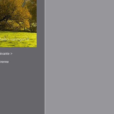
ivante
>
Brenne