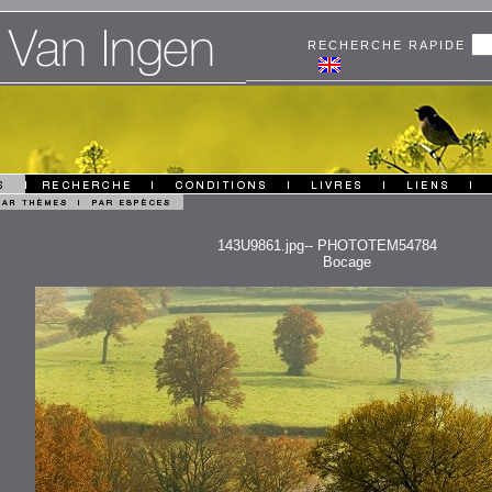
RECHERCHE RAPIDE
143U9861.jpg-- PHOTOTEM54784
Bocage