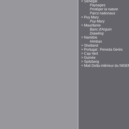
>
Sénégal
Paysages
Protéger la nature
Parcs nationaux
>
Puy Mary
Puy Mary
>
Mauritanie
Banc d'Arguin
Diawling
>
Namibie
Himbas
>
Shetland
>
Portugal : Peneda Gerès
>
Cap-Vert
>
Guinée
>
Spitzberg
>
Mali Delta intérieur du NIGE