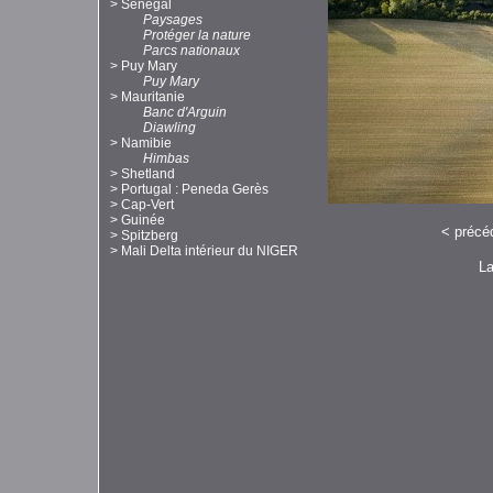
>
Sénégal
Paysages
Protéger la nature
Parcs nationaux
>
Puy Mary
Puy Mary
>
Mauritanie
Banc d'Arguin
Diawling
>
Namibie
Himbas
>
Shetland
>
Portugal : Peneda Gerès
>
Cap-Vert
>
Guinée
<
précé
>
Spitzberg
>
Mali Delta intérieur du NIGER
La