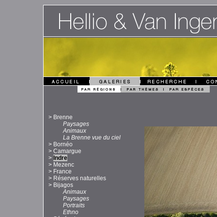
>
Brenne
Paysages
Animaux
La Brenne vue du ciel
>
Bornéo
>
Camargue
>
Indre
>
Mezenc
>
France
>
Réserves naturelles
>
Bijagos
Animaux
Paysages
Portraits
Ethno