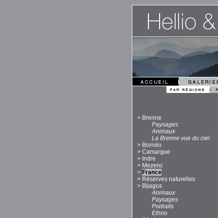
>
Brenne
Paysages
Animaux
La Brenne vue du ciel
>
Bornéo
>
Camargue
>
Indre
>
Mezenc
>
France
>
Réserves naturelles
>
Bijagos
Animaux
Paysages
Portraits
Ethno