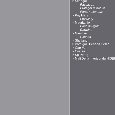
>
Sénégal
Paysages
Protéger la nature
Parcs nationaux
>
Puy Mary
Puy Mary
>
Mauritanie
Banc d'Arguin
Diawling
>
Namibie
Himbas
>
Shetland
>
Portugal : Peneda Gerès
>
Cap-Vert
>
Guinée
>
Spitzberg
>
Mali Delta intérieur du NIGE