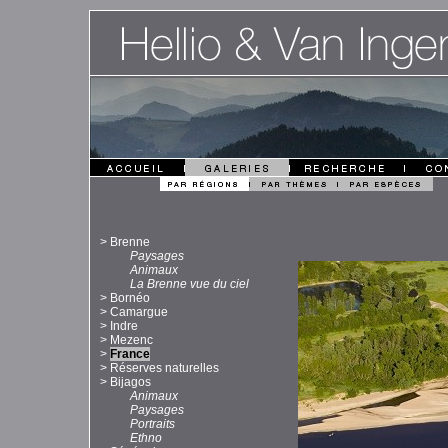
>
Brenne
Paysages
Animaux
La Brenne vue du ciel
>
Bornéo
>
Camargue
>
Indre
>
Mezenc
>
France
>
Réserves naturelles
>
Bijagos
Animaux
Paysages
Portraits
Ethno