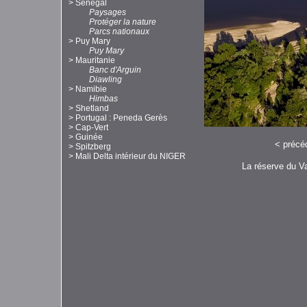
>
Sénégal
Paysages
Protéger la nature
Parcs nationaux
>
Puy Mary
Puy Mary
>
Mauritanie
Banc d'Arguin
Diawling
>
Namibie
Himbas
>
Shetland
>
Portugal : Peneda Gerès
>
Cap-Vert
>
Guinée
<
précé
>
Spitzberg
>
Mali Delta intérieur du NIGER
La réserve du Val