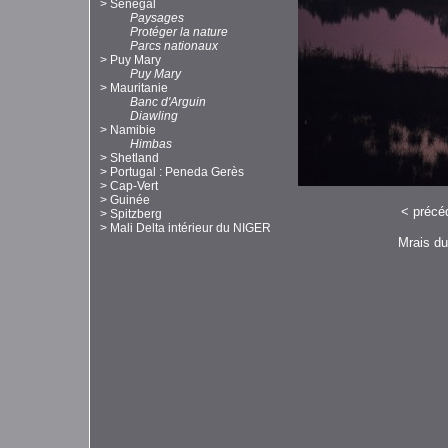
>
Sénégal
Paysages
Protéger la nature
Parcs nationaux
>
Puy Mary
Puy Mary
>
Mauritanie
Banc d'Arguin
Diawling
>
Namibie
Himbas
>
Shetland
>
Portugal : Peneda Gerès
>
Cap-Vert
>
Guinée
<
précé
>
Spitzberg
>
Mali Delta intérieur du NIGER
Mrais du 