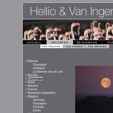
>
Brenne
Paysages
Animaux
La Brenne vue du ciel
>
Bornéo
>
Camargue
>
Indre
>
Mezenc
>
France
>
Réserves naturelles
>
Bijagos
Animaux
Paysages
Portraits
Ethno